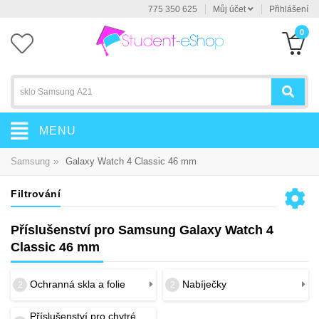
775 350 625
Můj účet
Přihlášení
0
MENU
»
Samsung
Galaxy Watch 4 Classic 46 mm
Filtrování
Příslušenství pro Samsung Galaxy Watch 4
Classic 46 mm
Ochranná skla a folie
Nabíječky
2
2
Příslušenství pro chytré