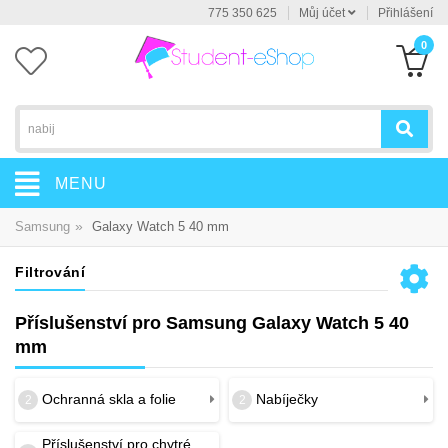
775 350 625
Můj účet
Přihlášení
0
MENU
»
Samsung
Galaxy Watch 5 40 mm
Filtrování
Příslušenství pro Samsung Galaxy Watch 5 40
mm
Ochranná skla a folie
Nabíječky
2
2
Příslušenství pro chytré