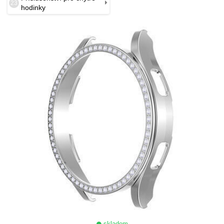
23
hodinky
skladem