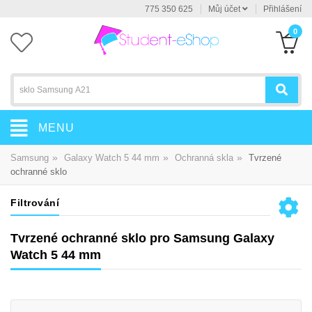
775 350 625
Můj účet
Přihlášení
0
MENU
»
»
»
Samsung
Galaxy Watch 5 44 mm
Ochranná skla
Tvrzené
ochranné sklo
Filtrování
Tvrzené ochranné sklo pro Samsung Galaxy
Watch 5 44 mm