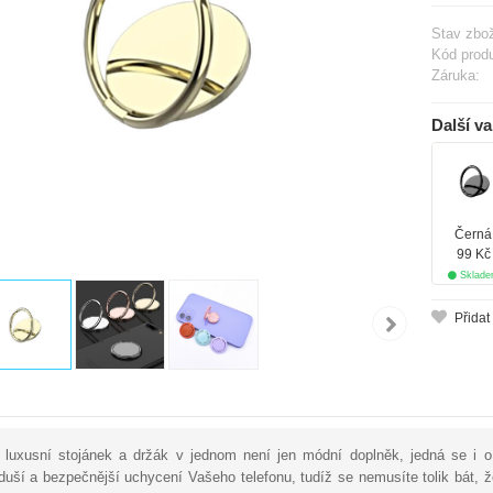
Stav zbož
Kód prod
Záruka:
Další va
Černá
99 Kč
Sklad
Přidat
 luxusní stojánek a držák v jednom není jen módní doplněk, jedná se i o
duší a bezpečnější uchycení Vašeho telefonu, tudíž se nemusíte tolik bát, 