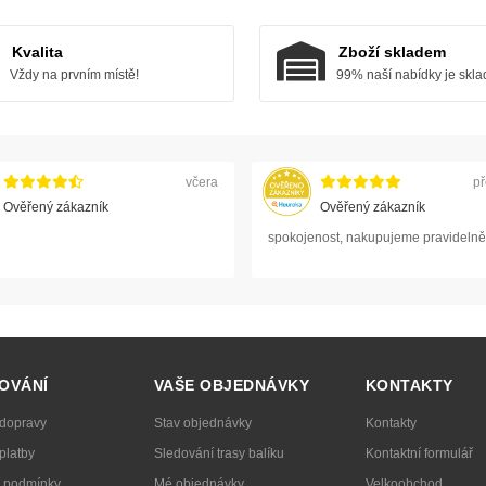
Kvalita
Zboží skladem
Vždy na prvním místě!
99% naší nabídky je skl
včera
př
Ověřený zákazník
Ověřený zákazník
spokojenost, nakupujeme pravidelně
OVÁNÍ
VAŠE OBJEDNÁVKY
KONTAKTY
 dopravy
Stav objednávky
Kontakty
platby
Sledování trasy balíku
Kontaktní formulář
 podmínky
Mé objednávky
Velkoobchod