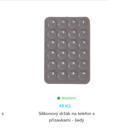
-17%
skladem
skladem
9 Kč
249 Kč
299 Kč
držák na telefon s
Magnetický držák na telefon k
kami - šedý
notebooku - růžový
OBRAZIT
ZOBRAZIT