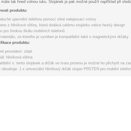
a máte tak hned volnou ruku. Stojánek je pak možné použít například při sledo
nosti produktu:
duché upevnění telefonu pomocí silné nalepovací vrstvy
eno z hliníkové slitiny, která dodává celému stojánku velice hezký design
o pro širokou škálu mobilních telefonů
materiálu, ze kterého je vyroben je kompatibilní také s magnetickými držáky
fikace produktu:
né provedení: zlaté
ál: hliníková slitina
tibilní s: tento stojánek a držák ve tvaru prstenu je možné ho přichytit na za
í obsahuje: 1 x univerzální hliníkový držák stojan PRSTEN pro mobilní telefo