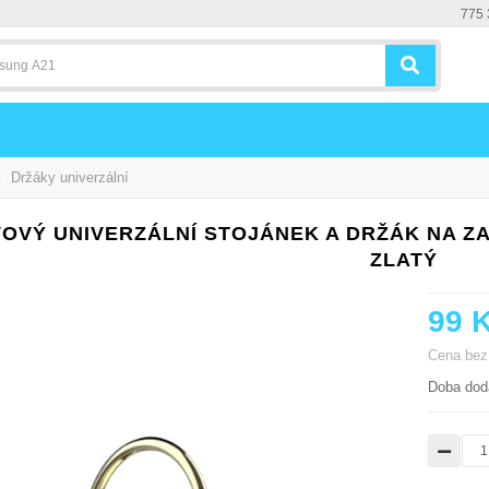
775 
»
Držáky univerzální
OVÝ UNIVERZÁLNÍ STOJÁNEK A DRŽÁK NA ZA
ZLATÝ
99 
Cena bez
Doba dodá