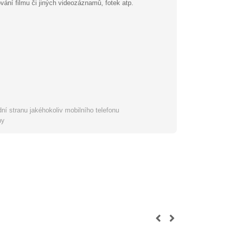
vání filmu či jiných videozáznamů, fotek atp.
dní stranu jakéhokoliv mobilního telefonu
ny