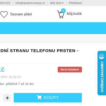
350 625
info@student-eshop.cz
Můj účet
Přihlášení
0
Můj košík
Seznam přání
DNÍ STRANU TELEFONU PRSTEN -
Kč
Není skladem
 DPH: 81,82 Kč
ní: přibližně 7 až 14 dní.
KOUPIT