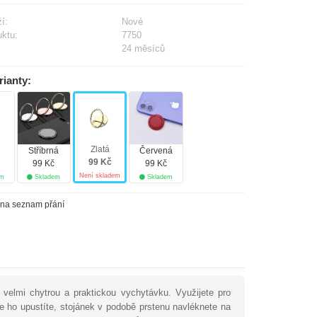
í:
Nové
uktu:
7750
24 měsíců
rianty:
Zlatá
Stříbrná
Červená
99 Kč
99 Kč
99 Kč
Není skladem
em
Skladem
Skladem
 na seznam přání
 velmi chytrou a praktickou vychytávku. Využijete pro
že ho upustíte, stojánek v podobě prstenu navléknete na