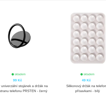
skladem
49 Kč
4
a
Silikonový držák na telefon s
Silikonový 
ý
přísavkami - bílý
přísav
ZOBRAZIT
Z