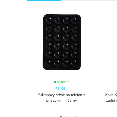
skladem
skladem
49 Kč
99 Kč
vý držák na telefon s
Kovový univerzální stojánek a držák n
savkami - černý
zadní stranu telefonu PRSTEN - čern
ZOBRAZIT
ZOBRAZIT