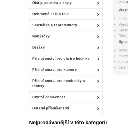
prst 
Obaly, pouzdra a kryty
Vlast
Ochranná skla a folie
Jedno
Vyrob
Sluchátka a reproduktory
Určen
Díky 
Nabíječky
Speci
Držáky
barev
materi
Příslušenství pro chytré hodinky
kompa
balen
Příslušenství pro kamery
Příslušenství pro notebooky a
tablety
Chytrá domácnost
Ostatní příslušenství
Nejprodávanější v této kategorii