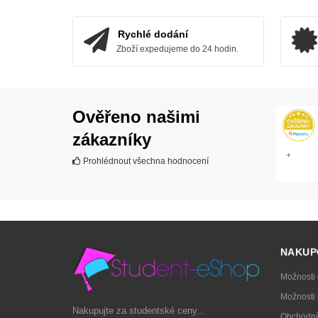
ZOBRAZIT
Rychlé dodání
Zboží expedujeme do 24 hodin.
Ověřeno našimi
zákazníky
+
Prohlédnout všechna hodnocení
NAKUP
Možnosti
Možnosti 
Nakupujte za studentské ceny...
Obchodní