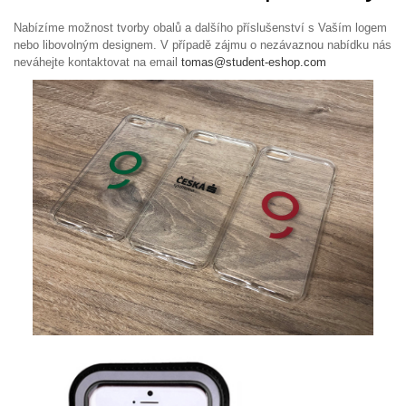
Nabízíme možnost tvorby obalů a dalšího příslušenství s Vaším logem
nebo libovolným designem. V případě zájmu o nezávaznou nabídku nás
neváhejte kontaktovat na email
tomas@student-eshop.com