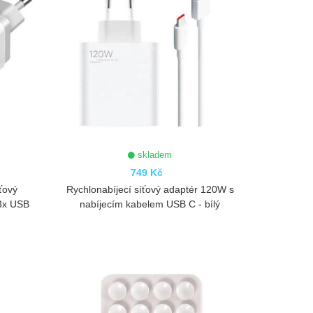
skladem
749 Kč
ťový
Rychlonabíjecí síťový adaptér 120W s
 3x USB
nabíjecím kabelem USB C - bílý
ZOBRAZIT