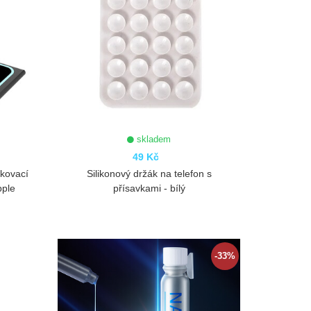
skladem
49 Kč
okovací
Silikonový držák na telefon s
pple
přísavkami - bílý
ZOBRAZIT
-33%