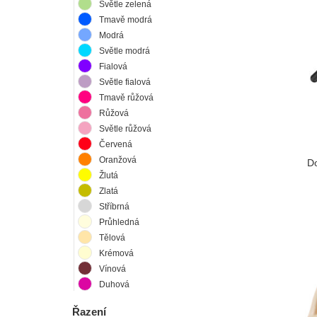
Světle zelená
Tmavě modrá
Modrá
Světle modrá
Fialová
Světle fialová
Tmavě růžová
Růžová
Světle růžová
Červená
Oranžová
Do
Žlutá
Zlatá
Stříbrná
Průhledná
Tělová
Krémová
Vínová
Duhová
Řazení