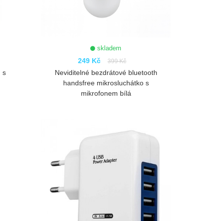
skladem
249 Kč
399 Kč
 s
Neviditelné bezdrátové bluetooth
handsfree mikrosluchátko s
mikrofonem bílá
ZOBRAZIT