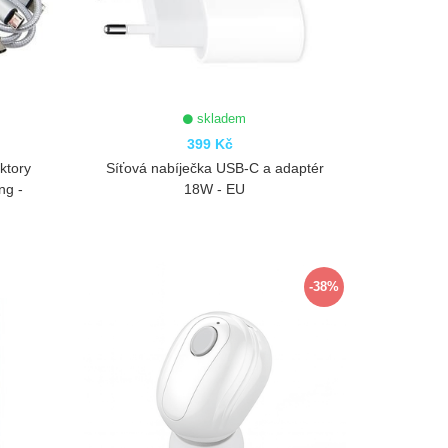
skladem
399 Kč
ktory
Síťová nabíječka USB-C a adaptér
ng -
18W - EU
ZOBRAZIT
-38%