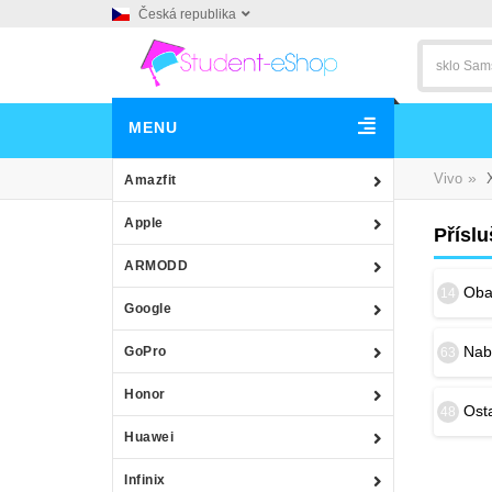
Česká republika
MENU
»
Vivo
Amazfit
Apple
Příslu
ARMODD
Obal
14
Google
Nab
GoPro
63
Honor
Osta
48
Huawei
Infinix