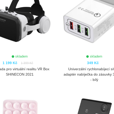
skladem
skladem
1 199 Kč
349 Kč
1 399 Kč
da pro virtuální realitu VR Box
Univerzální rychlonabíjecí sí
SHINECON 2021
adaptér nabíječka do zásuvky
- bílý
ZOBRAZIT
ZOBRAZIT