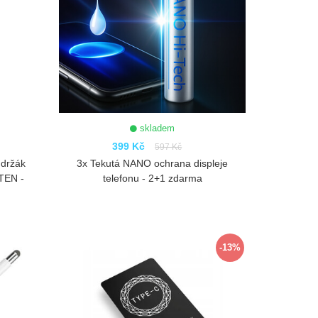
skladem
399 Kč
597 Kč
 držák
3x Tekutá NANO ochrana displeje
TEN -
telefonu - 2+1 zdarma
ZOBRAZIT
-13%