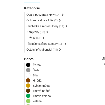
Kategorie
Obaly, pouzdra a kryty
(14)
Ochranná skla a folie
(2)
Sluchátka a reproduktory
(14)
Nabíječky
(63)
Držáky
(64)
Příslušenství pro kamery
(11)
Ostatní příslušenství
(48)
S
Barva
Černá
Šedá
Bílá
Hnědá
Světle hnědá
Tmavě hnědá
Tmavě zelená
Zelená