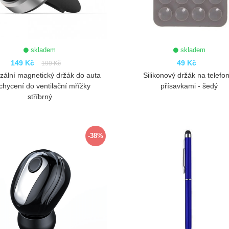
skladem
skladem
149 Kč
49 Kč
199 Kč
zální magnetický držák do auta
Silikonový držák na telefon
chycení do ventilační mřížky
přísavkami - šedý
stříbrný
ZOBRAZIT
ZOBRAZIT
-38%