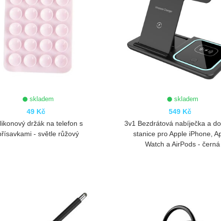
skladem
skladem
49 Kč
549 Kč
ilikonový držák na telefon s
3v1 Bezdrátová nabíječka a d
přísavkami - světle růžový
stanice pro Apple iPhone, A
Watch a AirPods - černá
ZOBRAZIT
ZOBRAZIT