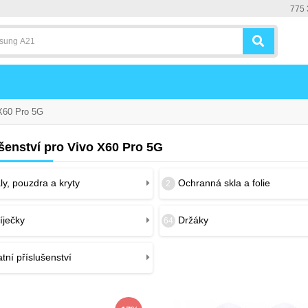
775 
X60 Pro 5G
šenství pro Vivo X60 Pro 5G
y, pouzdra a kryty
Ochranná skla a folie
2
íječky
Držáky
64
tní příslušenství