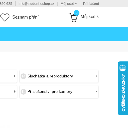
350 625
info@student-eshop.cz
Můj účet
Přihlášení
0
Můj košík
Seznam přání
Sluchátka a reproduktory
14
Příslušenství pro kamery
11