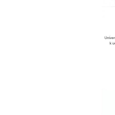
Univer
k u