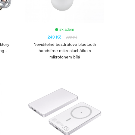
skladem
249 Kč
399 Kč
ktory
Neviditelné bezdrátové bluetooth
ng -
handsfree mikrosluchátko s
mikrofonem bílá
ZOBRAZIT