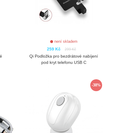
není skladem
259 Kč
299 Kč
lé
Qi Podložka pro bezdrátové nabíjení
pod kryt telefonu USB C
ZOBRAZIT
-38%