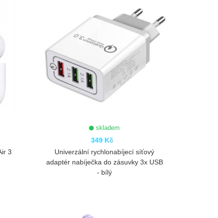
skladem
349 Kč
ir 3
Univerzální rychlonabíjecí síťový
adaptér nabíječka do zásuvky 3x USB
- bílý
ZOBRAZIT