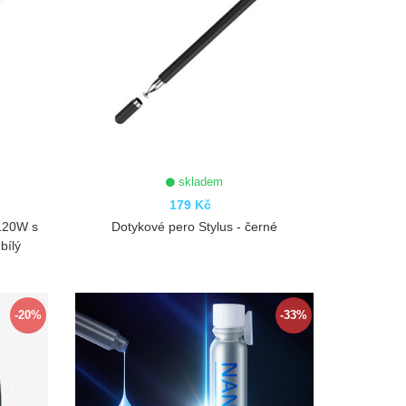
skladem
179 Kč
 120W s
Dotykové pero Stylus - černé
bílý
ZOBRAZIT
-20%
-33%