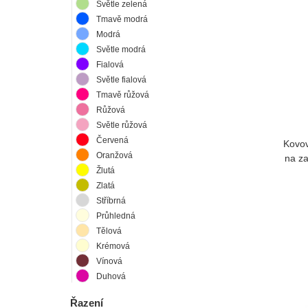
Světle zelená
Tmavě modrá
Modrá
Světle modrá
Fialová
Světle fialová
Tmavě růžová
Růžová
Světle růžová
Červená
Kovov
Oranžová
na z
Žlutá
Zlatá
Stříbrná
Průhledná
Tělová
Krémová
Vínová
Duhová
Řazení