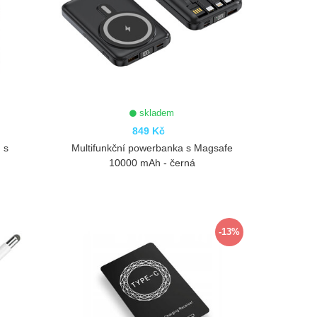
skladem
849 Kč
 s
Multifunkční powerbanka s Magsafe
10000 mAh - černá
ZOBRAZIT
-13%