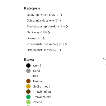
Kategorie
Obaly, pouzdra a kryty
(7)
Ochranná skla a folie
(2)
Sluchátka a reproduktory
(14)
Nabíječky
(118)
Držáky
(64)
Příslušenství pro kamery
(11)
Ostatní příslušenství
(49)
S
Barva
Černá
Šedá
Bílá
Hnědá
Světle hnědá
Tmavě hnědá
Tmavě zelená
Zelená