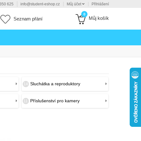
350 625
info@student-eshop.cz
Můj účet
Přihlášení
0
Můj košík
Seznam přání
Sluchátka a reproduktory
14
Příslušenství pro kamery
11