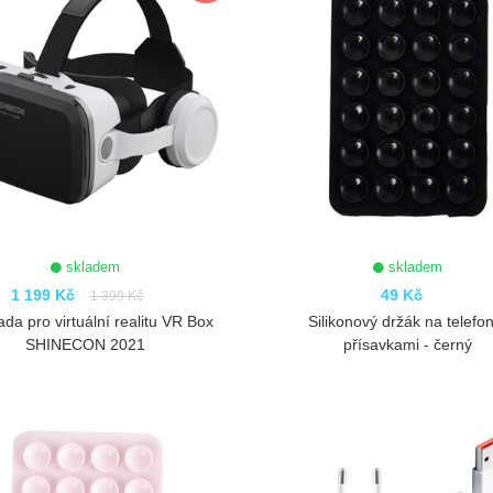
skladem
skladem
1 199 Kč
49 Kč
1 399 Kč
da pro virtuální realitu VR Box
Silikonový držák na telefon
SHINECON 2021
přísavkami - černý
ZOBRAZIT
ZOBRAZIT