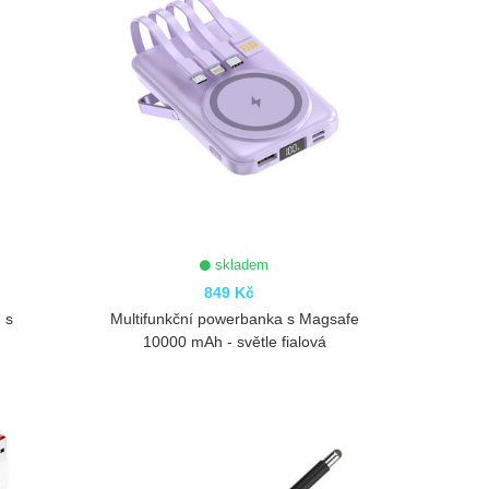
skladem
849 Kč
 s
Multifunkční powerbanka s Magsafe
10000 mAh - světle fialová
ZOBRAZIT