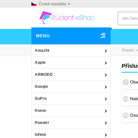
Česká republika
MENU
»
Xiaomi
Amazfit
Apple
Příslu
ARMODD
Obal
7
Google
Nab
GoPro
118
Honor
Osta
49
Huawei
Infinix