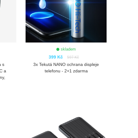
skladem
399 Kč
597 Kč
a s
3x Tekutá NANO ochrana displeje
C a
telefonu - 2+1 zdarma
ny,
ZOBRAZIT