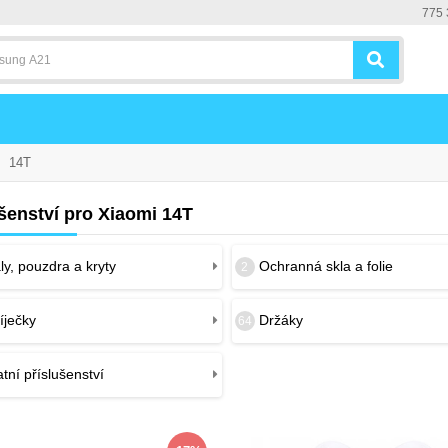
775 
14T
šenství pro Xiaomi 14T
y, pouzdra a kryty
Ochranná skla a folie
2
íječky
Držáky
64
tní příslušenství