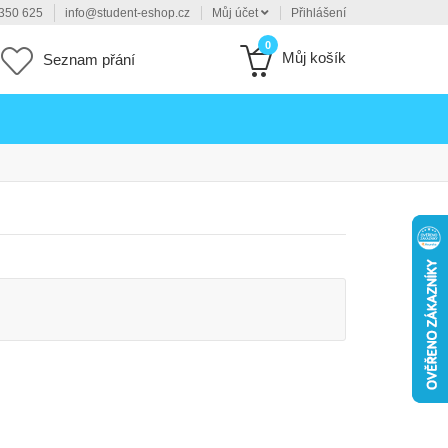
350 625
info@student-eshop.cz
Můj účet
Přihlášení
0
Můj košík
Seznam přání