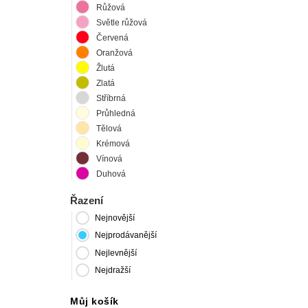
Růžová
Světle růžová
Červená
Oranžová
Žlutá
Zlatá
Stříbrná
Průhledná
Tělová
Krémová
Vínová
Duhová
Řazení
Nejnovější
Nejprodávanější
Nejlevnější
Nejdražší
Můj košík