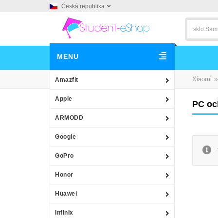
Česká republika
MENU
»
Xiaomi
Amazfit
Apple
PC oc
ARMODD
Google
GoPro
Honor
Huawei
Infinix