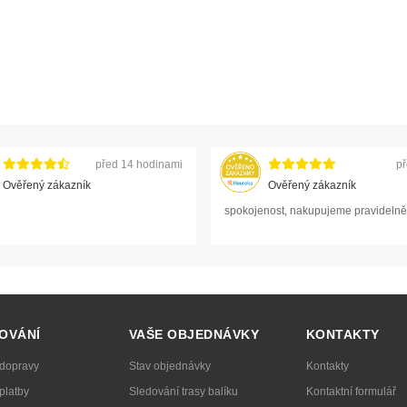
před 14 hodinami
př
Ověřený zákazník
Ověřený zákazník
spokojenost, nakupujeme pravidelně
OVÁNÍ
VAŠE OBJEDNÁVKY
KONTAKTY
 dopravy
Stav objednávky
Kontakty
platby
Sledování trasy balíku
Kontaktní formulář