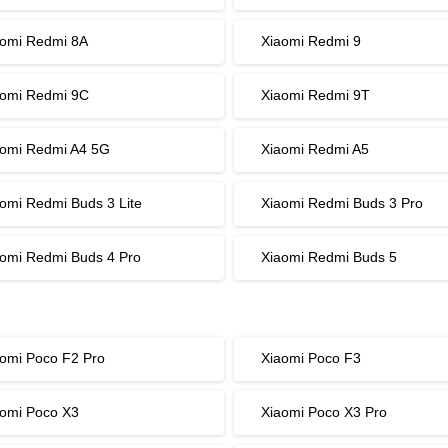
aomi Redmi 8A
Xiaomi Redmi 9
aomi Redmi 9C
Xiaomi Redmi 9T
aomi Redmi A4 5G
Xiaomi Redmi A5
omi Redmi Buds 3 Lite
Xiaomi Redmi Buds 3 Pro
omi Redmi Buds 4 Pro
Xiaomi Redmi Buds 5
omi Poco F2 Pro
Xiaomi Poco F3
omi Poco X3
Xiaomi Poco X3 Pro