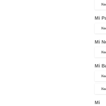
Xia
Mi P
Xia
Mi N
Xia
Mi B
Xia
Xia
Mi