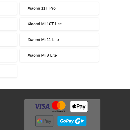
Xiaomi 11T Pro
Xiaomi Mi 10T Lite
Xiaomi Mi 11 Lite
Xiaomi Mi 9 Lite