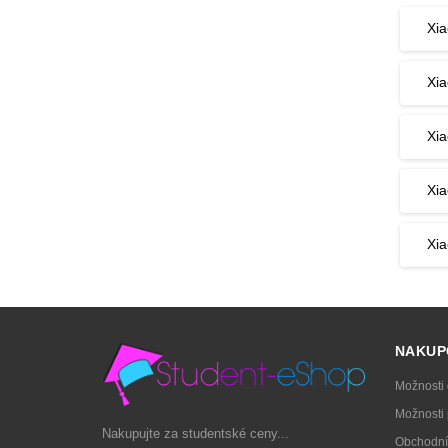
Xia
Xia
Xia
Xia
Xia
NAKUP
Možnosti
Možnosti 
Nakupujte za studentské ceny...
Obchodní