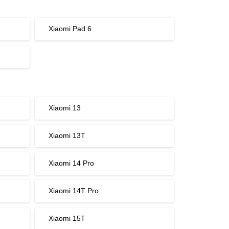
Xiaomi Pad 6
Xiaomi 13
Xiaomi 13T
Xiaomi 14 Pro
Xiaomi 14T Pro
Xiaomi 15T