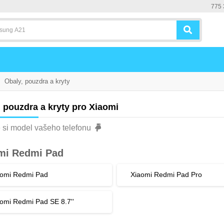
775 
Obaly, pouzdra a kryty
 pouzdra a kryty pro Xiaomi
 si model vašeho telefonu
mi Redmi Pad
aomi Redmi Pad
Xiaomi Redmi Pad Pro
omi Redmi Pad SE 8.7''