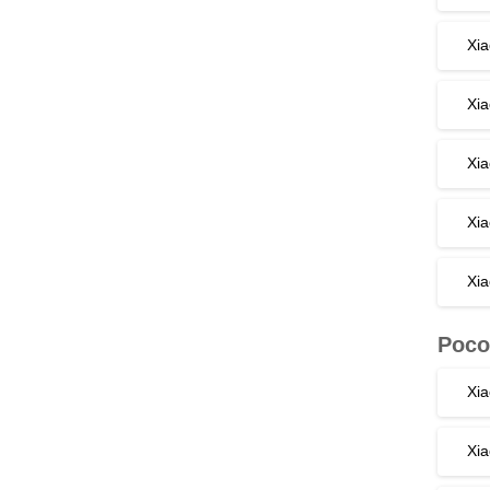
Xi
Xi
Xi
Xia
Xia
Poco
Xia
Xia