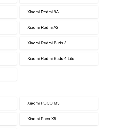
Xiaomi Redmi 9A
Xiaomi Redmi A2
Xiaomi Redmi Buds 3
Xiaomi Redmi Buds 4 Lite
Xiaomi POCO M3
Xiaomi Poco X5