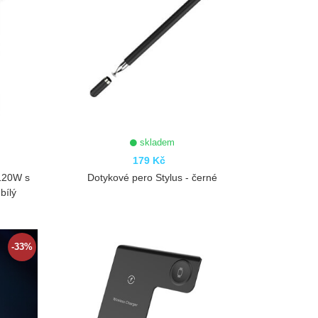
skladem
179 Kč
 120W s
Dotykové pero Stylus - černé
bílý
ZOBRAZIT
-33%