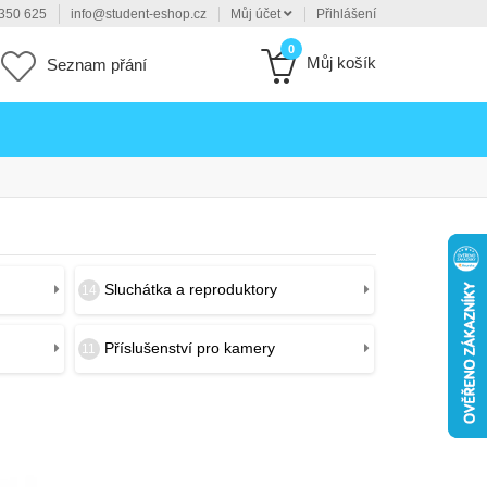
350 625
info@student-eshop.cz
Můj účet
Přihlášení
0
Můj košík
Seznam přání
Sluchátka a reproduktory
14
Příslušenství pro kamery
11