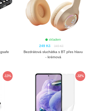
skladem
249 Kč
349 Kč
agsafe
Bezdrátová sluchátka s BT přes hlavu
- krémová
ZOBRAZIT
-13%
-32%