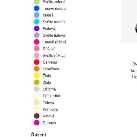
Světle zelená
Tmavě modrá
Modrá
Světle modrá
Fialová
Světle fialová
Tmavě růžová
Růžová
Světle růžová
Červená
3v
Oranžová
ko
Žlutá
Li
Zlatá
Stříbrná
Průhledná
Tělová
Krémová
Vínová
Duhová
Řazení