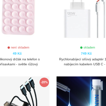
není skladem
skladem
49 Kč
749 Kč
ilikonový držák na telefon s
Rychlonabíjecí síťový adaptér
přísavkami - světle růžový
nabíjecím kabelem USB C - 
ZOBRAZIT
ZOBRAZIT
-20%