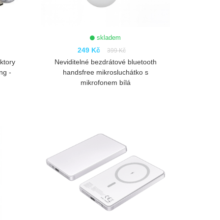
skladem
249 Kč
399 Kč
ktory
Neviditelné bezdrátové bluetooth
ng -
handsfree mikrosluchátko s
mikrofonem bílá
ZOBRAZIT