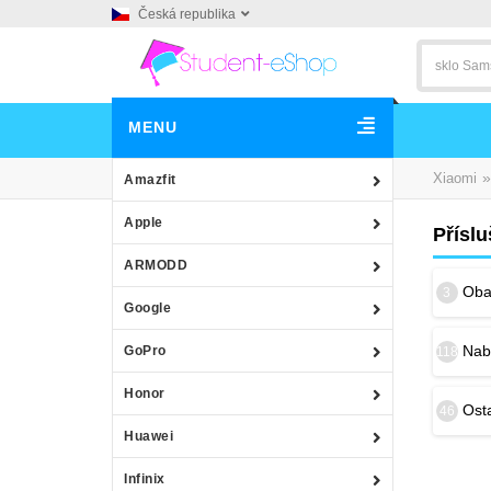
Česká republika
MENU
»
Xiaomi
Amazfit
Apple
Přísl
ARMODD
Obal
3
Google
Nab
GoPro
118
Honor
Osta
46
Huawei
Infinix