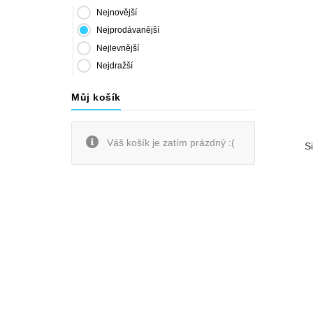
Nejnovější
Nejprodávanější
Nejlevnější
Nejdražší
Můj košík
Váš košík je zatím prázdný :(
S