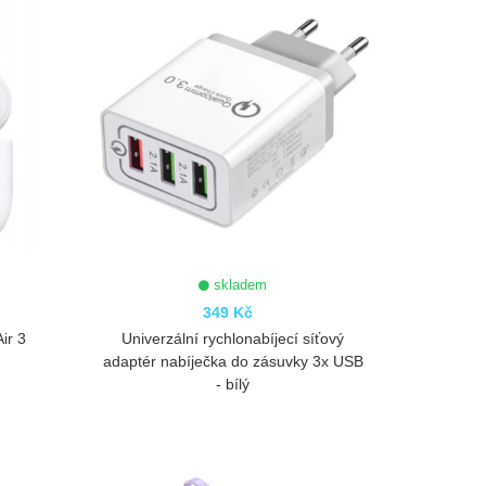
skladem
349 Kč
ir 3
Univerzální rychlonabíjecí síťový
adaptér nabíječka do zásuvky 3x USB
- bílý
ZOBRAZIT