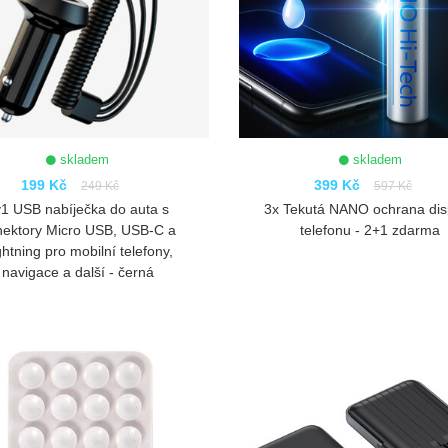
skladem
skladem
199 Kč
399 Kč
249 Kč
597 Kč
1 USB nabíječka do auta s
3x Tekutá NANO ochrana dis
nektory Micro USB, USB-C a
telefonu - 2+1 zdarma
ghtning pro mobilní telefony,
navigace a další - černá
ZOBRAZIT
ZOBRAZIT