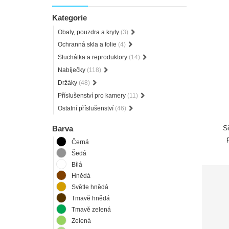
Kategorie
Obaly, pouzdra a kryty
(3)
Ochranná skla a folie
(4)
Sluchátka a reproduktory
(14)
Nabíječky
(118)
Držáky
(48)
Příslušenství pro kamery
(11)
Ostatní příslušenství
(46)
S
Barva
Černá
Šedá
Bílá
Hnědá
Světle hnědá
Tmavě hnědá
Tmavě zelená
Zelená