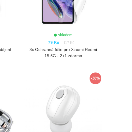
skladem
79 Kč
117 Kč
bíjení
3x Ochranná fólie pro Xiaomi Redmi
15 5G - 2+1 zdarma
ZOBRAZIT
-38%