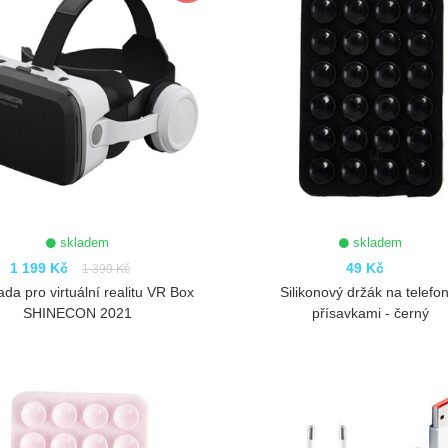
skladem
skladem
1 199 Kč
49 Kč
1 399 Kč
da pro virtuální realitu VR Box
Silikonový držák na telefon
SHINECON 2021
přísavkami - černý
ZOBRAZIT
ZOBRAZIT