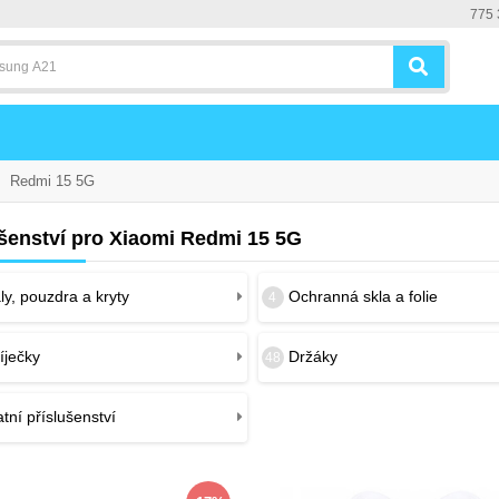
775 
Redmi 15 5G
ušenství pro Xiaomi Redmi 15 5G
y, pouzdra a kryty
Ochranná skla a folie
4
íječky
Držáky
48
tní příslušenství