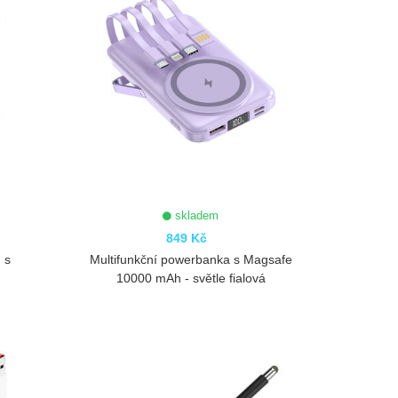
skladem
849 Kč
 s
Multifunkční powerbanka s Magsafe
10000 mAh - světle fialová
ZOBRAZIT