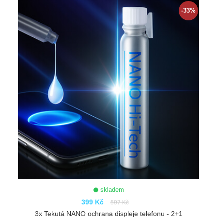
-33%
skladem
399 Kč
597 Kč
3x Tekutá NANO ochrana displeje telefonu - 2+1