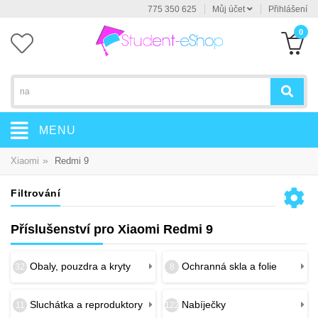
775 350 625
Můj účet
Přihlášení
0
MENU
»
Xiaomi
Redmi 9
Filtrování
Příslušenství pro Xiaomi Redmi 9
Obaly, pouzdra a kryty
Ochranná skla a folie
32
8
Sluchátka a reproduktory
Nabíječky
11
122