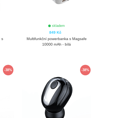
skladem
849 Kč
 s
Multifunkční powerbanka s Magsafe
10000 mAh - bílá
ZOBRAZIT
-38%
-38%