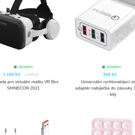
skladem
skladem
1 199 Kč
349 Kč
1 399 Kč
da pro virtuální realitu VR Box
Univerzální rychlonabíjecí sí
SHINECON 2021
adaptér nabíječka do zásuvky
- bílý
ZOBRAZIT
ZOBRAZIT