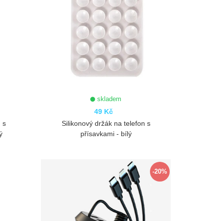
skladem
49 Kč
 s
Silikonový držák na telefon s
ý
přísavkami - bílý
ZOBRAZIT
-20%