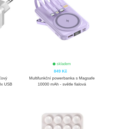
skladem
849 Kč
ťový
Multifunkční powerbanka s Magsafe
 3x USB
10000 mAh - světle fialová
ZOBRAZIT