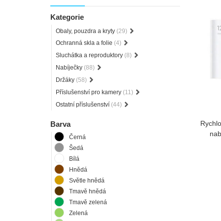
Kategorie
Obaly, pouzdra a kryty
(29)
Ochranná skla a folie
(4)
Sluchátka a reproduktory
(8)
Nabíječky
(88)
Držáky
(58)
Příslušenství pro kamery
(11)
Ostatní příslušenství
(44)
Rychlo
Barva
nab
Černá
Šedá
Bílá
Hnědá
Světle hnědá
Tmavě hnědá
Tmavě zelená
Zelená