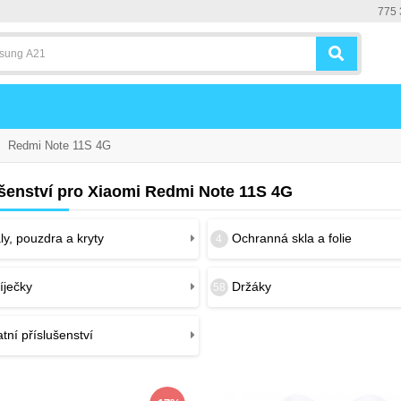
775 
Redmi Note 11S 4G
ušenství pro Xiaomi Redmi Note 11S 4G
y, pouzdra a kryty
Ochranná skla a folie
4
íječky
Držáky
58
tní příslušenství