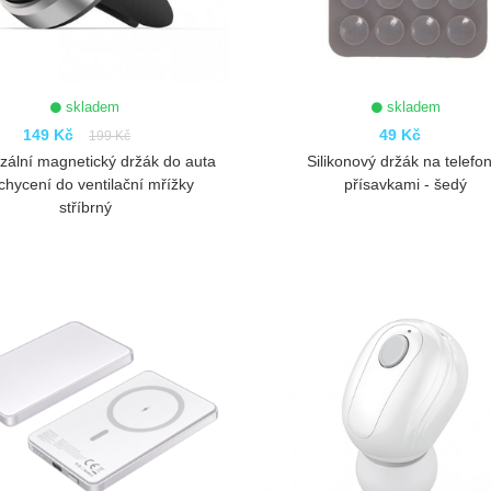
skladem
skladem
149 Kč
49 Kč
199 Kč
zální magnetický držák do auta
Silikonový držák na telefon
chycení do ventilační mřížky
přísavkami - šedý
stříbrný
ZOBRAZIT
ZOBRAZIT