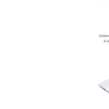
Univer
k u