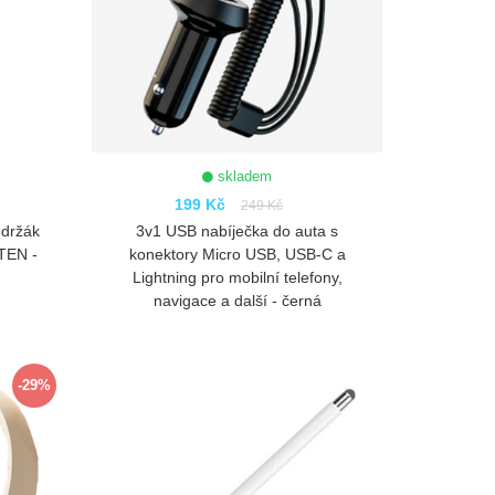
skladem
199 Kč
249 Kč
 držák
3v1 USB nabíječka do auta s
TEN -
konektory Micro USB, USB-C a
Lightning pro mobilní telefony,
navigace a další - černá
ZOBRAZIT
-29%