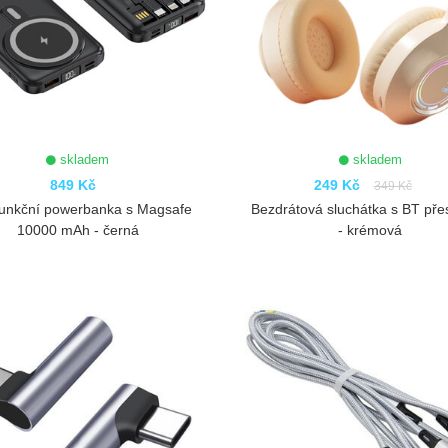
skladem
skladem
849 Kč
249 Kč
349 Kč
funkční powerbanka s Magsafe
Bezdrátová sluchátka s BT pře
10000 mAh - černá
- krémová
ZOBRAZIT
ZOBRAZIT