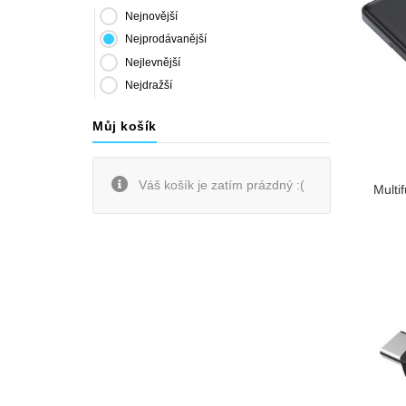
Nejnovější
Nejprodávanější
Nejlevnější
Nejdražší
Můj košík
Váš košík je zatím prázdný :(
Multi