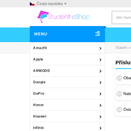
Česká republika
MENU
»
Xiaomi
Amazfit
Apple
Přísl
ARMODD
Obal
29
Google
Nab
GoPro
88
Honor
Osta
44
Huawei
Infinix