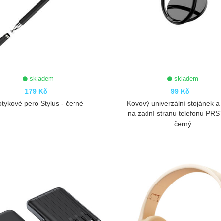
skladem
skladem
179 Kč
99 Kč
tykové pero Stylus - černé
Kovový univerzální stojánek a
na zadní stranu telefonu PRS
černý
ZOBRAZIT
ZOBRAZIT