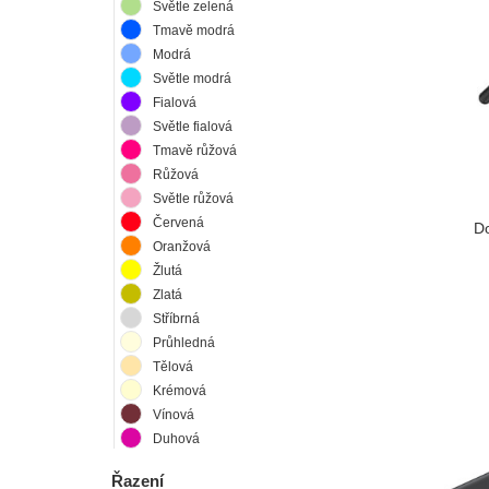
Světle zelená
Tmavě modrá
Modrá
Světle modrá
Fialová
Světle fialová
Tmavě růžová
Růžová
Světle růžová
Červená
Do
Oranžová
Žlutá
Zlatá
Stříbrná
Průhledná
Tělová
Krémová
Vínová
Duhová
Řazení