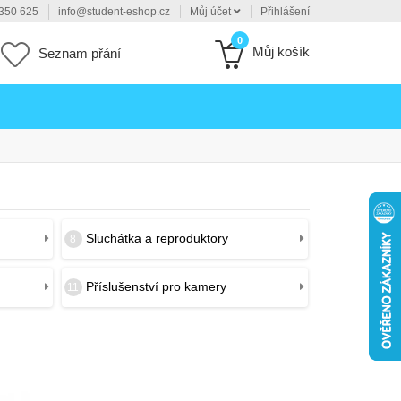
350 625
info@student-eshop.cz
Můj účet
Přihlášení
0
Můj košík
Seznam přání
Sluchátka a reproduktory
8
Příslušenství pro kamery
11