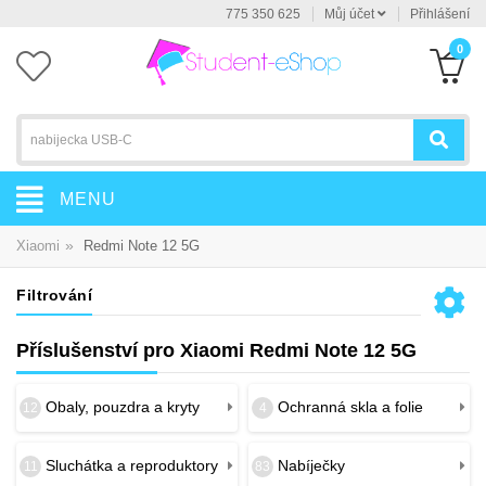
775 350 625
Můj účet
Přihlášení
0
MENU
»
Xiaomi
Redmi Note 12 5G
Filtrování
Příslušenství pro Xiaomi Redmi Note 12 5G
Obaly, pouzdra a kryty
Ochranná skla a folie
12
4
Sluchátka a reproduktory
Nabíječky
11
83