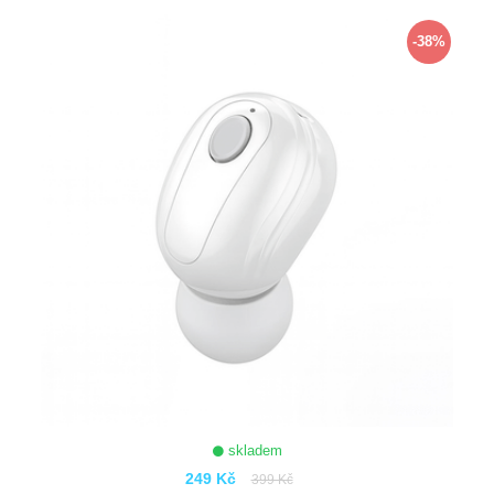
ZOBRAZIT
-38%
skladem
249 Kč
399 Kč