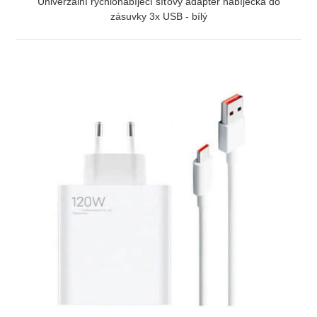
Univerzální rychlonabíjecí síťový adaptér nabíječka do
zásuvky 3x USB - bílý
ZOBRAZIT