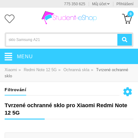
775 350 625
Můj účet
Přihlášení
0
MENU
»
»
»
Xiaomi
Redmi Note 12 5G
Ochranná skla
Tvrzené ochranné
sklo
Filtrování
Tvrzené ochranné sklo pro Xiaomi Redmi Note
12 5G