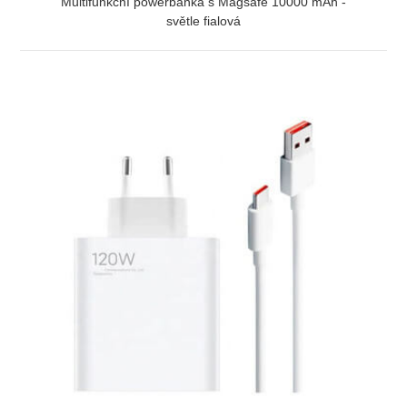
Multifunkční powerbanka s Magsafe 10000 mAh -
světle fialová
ZOBRAZIT