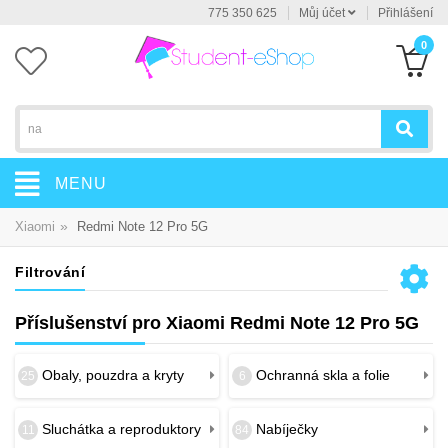
775 350 625
Můj účet
Přihlášení
0
MENU
»
Xiaomi
Redmi Note 12 Pro 5G
Filtrování
Příslušenství pro Xiaomi Redmi Note 12 Pro 5G
Obaly, pouzdra a kryty
Ochranná skla a folie
25
6
Sluchátka a reproduktory
Nabíječky
11
84