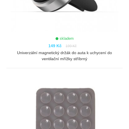
skladem
149 Kč
199 Kč
Univerzální magnetický držák do auta k uchycení do
ventilační mřížky stříbrný
ZOBRAZIT