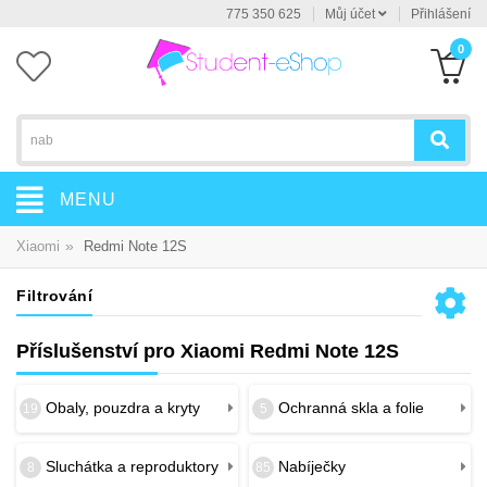
775 350 625
Můj účet
Přihlášení
0
MENU
»
Xiaomi
Redmi Note 12S
Filtrování
Příslušenství pro Xiaomi Redmi Note 12S
Obaly, pouzdra a kryty
Ochranná skla a folie
19
5
Sluchátka a reproduktory
Nabíječky
8
85