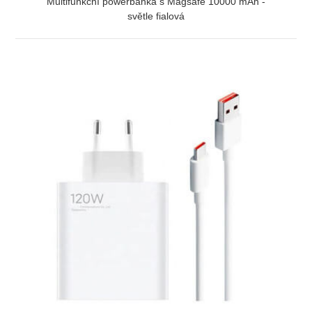
Multifunkční powerbanka s Magsafe 10000 mAh -
světle fialová
ZOBRAZIT