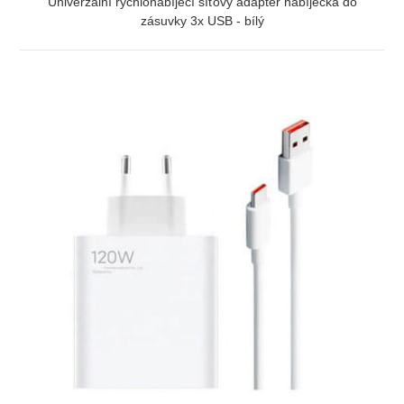
Univerzální rychlonabíjecí síťový adaptér nabíječka do
zásuvky 3x USB - bílý
ZOBRAZIT