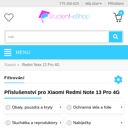
775 350 625
Můj účet
Přihlášení
0
MENU
»
Xiaomi
Redmi Note 13 Pro 4G
Filtrování
Příslušenství pro Xiaomi Redmi Note 13 Pro 4G
Obaly, pouzdra a kryty
Ochranná skla a folie
4
6
Sluchátka a reproduktory
Nabíječky
14
83