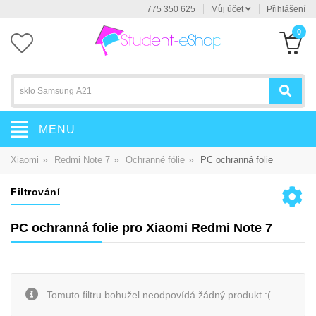
775 350 625
Můj účet
Přihlášení
0
MENU
»
»
»
Xiaomi
Redmi Note 7
Ochranné fólie
PC ochranná folie
Filtrování
PC ochranná folie pro Xiaomi Redmi Note 7
Tomuto filtru bohužel neodpovídá žádný produkt :(