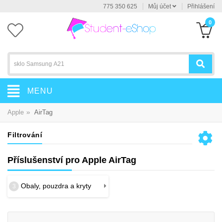
775 350 625
Můj účet
Přihlášení
0
MENU
»
Apple
AirTag
Filtrování
Příslušenství pro Apple AirTag
Obaly, pouzdra a kryty
3