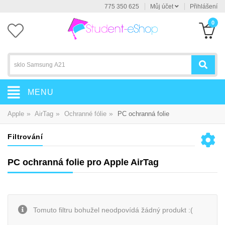
775 350 625
Můj účet
Přihlášení
0
MENU
»
»
»
Apple
AirTag
Ochranné fólie
PC ochranná folie
Filtrování
PC ochranná folie pro Apple AirTag
Tomuto filtru bohužel neodpovídá žádný produkt :(