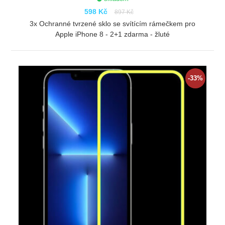
598 Kč
897 Kč
3x Ochranné tvrzené sklo se svítícím rámečkem pro
Apple iPhone 8 - 2+1 zdarma - žluté
ZOBRAZIT
-33%