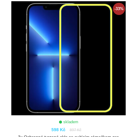
ZOBRAZIT
-33%
skladem
598 Kč
897 Kč