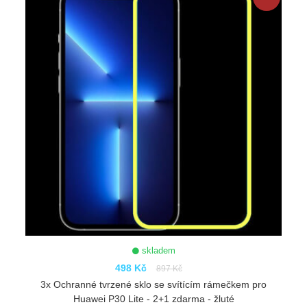
skladem
498 Kč
897 Kč
3x Ochranné tvrzené sklo se svítícím rámečkem pro
Huawei P30 Lite - 2+1 zdarma - žluté