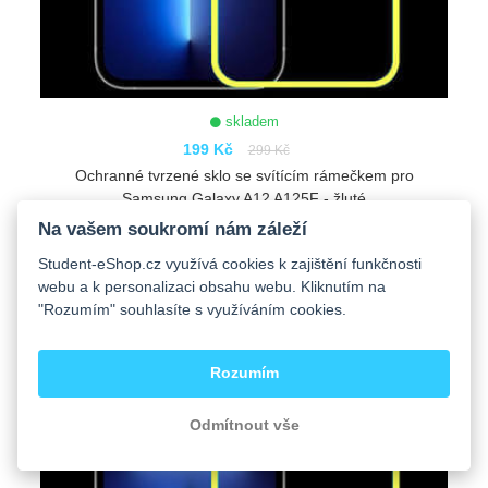
skladem
199 Kč
299 Kč
Ochranné tvrzené sklo se svítícím rámečkem pro
Samsung Galaxy A12 A125F - žluté
Na vašem soukromí nám záleží
Student-eShop.cz využívá cookies k zajištění funkčnosti
ZOBRAZIT
webu a k personalizaci obsahu webu. Kliknutím na
-33%
"Rozumím" souhlasíte s využíváním cookies.
Rozumím
Odmítnout vše