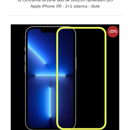
3x Ochranné tvrzené sklo se svítícím rámečkem pro
Apple iPhone XR - 2+1 zdarma - žluté
ZOBRAZIT
-33%