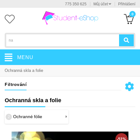
775 350 625
Můj účet
Přihlášení
0
MENU
Ochranná skla a folie
Filtrování
Ochranná skla a folie
Ochranné fólie
2
-51%