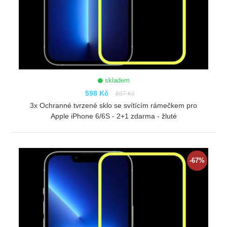
skladem
598 Kč
897 Kč
3x Ochranné tvrzené sklo se svítícím rámečkem pro
Apple iPhone 6/6S - 2+1 zdarma - žluté
ZOBRAZIT
-67%