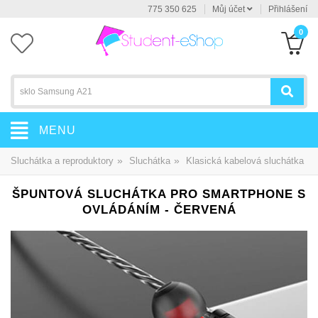
775 350 625
Můj účet
Přihlášení
0
MENU
»
»
Sluchátka a reproduktory
Sluchátka
Klasická kabelová sluchátka
ŠPUNTOVÁ SLUCHÁTKA PRO SMARTPHONE S
OVLÁDÁNÍM - ČERVENÁ