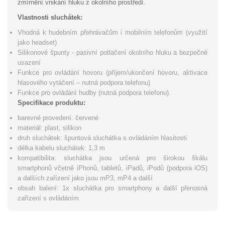
zmírnění vnikání hluku z okolního prostředí.
Vlastnosti sluchátek:
Vhodná k hudebním přehrávačům i mobilním telefonům (využití
jako headset)
Silikonové špunty - pasivní potlačení okolního hluku a bezpečné
usazení
Funkce pro ovládání hovoru (příjem/ukončení hovoru, aktivace
hlasového vytáčení – nutná podpora telefonu)
Funkce pro ovládání hudby (nutná podpora telefonu).
Specifikace produktu:
barevné provedení: červené
materiál: plast, silikon
druh sluchátek: špuntová sluchátka s ovládáním hlasitosti
délka kabelu sluchátek: 1,3 m
kompatibilita: sluchátka jsou určená pro širokou škálu
smartphonů včetně iPhonů, tabletů, iPadů, iPodů (podpora iOS)
a dalších zařízení jako jsou mP3, mP4 a další
obsah balení: 1x sluchátka pro smartphony a další přenosná
zařízení s ovládáním