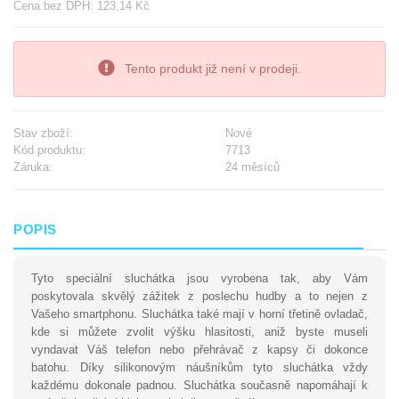
Cena bez DPH: 123,14 Kč
Tento produkt již není v prodeji.
Stav zboží:
Nové
Kód produktu:
7713
Záruka:
24 měsíců
POPIS
Tyto speciální sluchátka jsou vyrobena tak, aby Vám
poskytovala skvělý zážitek z poslechu hudby a to nejen z
Vašeho smartphonu. Sluchátka také mají v horní třetině ovladač,
kde si můžete zvolit výšku hlasitosti, aniž byste museli
vyndavat Váš telefon nebo přehrávač z kapsy či dokonce
batohu. Díky silikonovým náušníkům tyto sluchátka vždy
každému dokonale padnou. Sluchátka současně napomáhají k